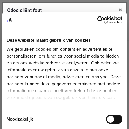
×
Odoo cliënt fout
Contact Us
Kopieer de volledige foutmelding naar het
klembord
Deze website maakt gebruik van cookies
An error occurred
We gebruiken cookies om content en advertenties te
Identificatie
personaliseren, om functies voor social media te bieden
Je dient de kopieer knop te gebruiken om de fout te melden
aan support.
onderneming
en om ons websiteverkeer te analyseren. Ook delen we
informatie over uw gebruik van onze site met onze
Please fill in your company details
partners voor social media, adverteren en analyse. Deze
Bekijk details
partners kunnen deze gegevens combineren met andere
informatie die u aan ze heeft verstrekt of die ze hebben
You can search a company in our database by name, VAT or
verzameld op basis van uw gebruik van hun services.
enterprise ID. When a company is selected it will auto-complete the
OK
form. If you don't find your company in our database, you can create
a new company record with the button below.
Toestemmingsselectie
Noodzakelijk
Company Name