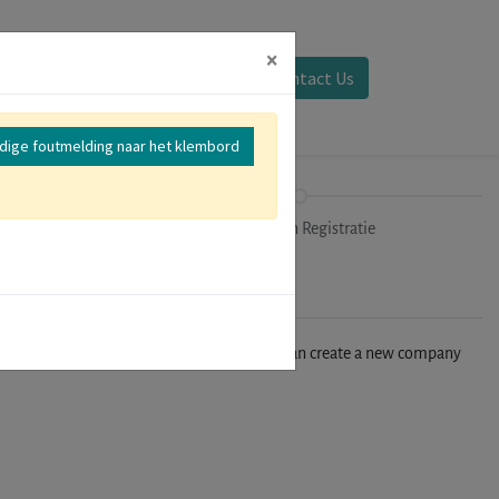
×
Aanmelden
Contact Us
edige foutmelding naar het klembord
mer
Uitchecken Registratie
n't find your company in our database, you can create a new company