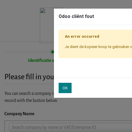
Odoo cliënt fout
An error occurred
Je dient de kopieer knop te gebruiken 
Identificatie onderneming
Please fill in your company details
OK
You can search a company in our database by name, VAT or enterprise I
record with the button below.
Company Name
Company
Search company by name or VAT/Enterprise ID
Name