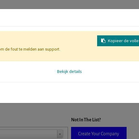
Kopieer de voll
om de fout te melden aan support.
Inschrijving
Identificatie Deelne
Bekijk details
D. When a company is selected it will auto-complete the form. If you do
Not In The List?
Create Your Company