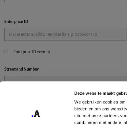
Enterprise ID
Enterprise ID exempt
Street
and Number
Deze website maakt gebru
Street 2
We gebruiken cookies om c
bieden en om ons websitev
site met onze partners vo
combineren met andere inf