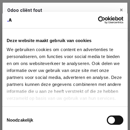
×
Odoo cliënt fout
Contact Us
Kopieer de volledige foutmelding naar het
klembord
Deze website maakt gebruik van cookies
An error occurred
We gebruiken cookies om content en advertenties te
Identificatie
personaliseren, om functies voor social media te bieden
Je dient de kopieer knop te gebruiken om de fout te melden
aan support.
onderneming
en om ons websiteverkeer te analyseren. Ook delen we
informatie over uw gebruik van onze site met onze
Please fill in your company details
partners voor social media, adverteren en analyse. Deze
Bekijk details
partners kunnen deze gegevens combineren met andere
informatie die u aan ze heeft verstrekt of die ze hebben
You can search a company in our database by name, VAT or
verzameld op basis van uw gebruik van hun services.
enterprise ID. When a company is selected it will auto-complete the
OK
form. If you don't find your company in our database, you can create
a new company record with the button below.
Toestemmingsselectie
Noodzakelijk
Company Name