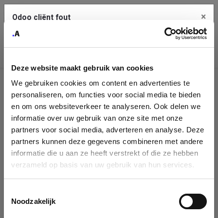
×
Odoo cliënt fout
Contact Us
Kopieer de volledige foutmelding naar het
klembord
Deze website maakt gebruik van cookies
An error occurred
We gebruiken cookies om content en advertenties te
Identificatie
personaliseren, om functies voor social media te bieden
Je dient de kopieer knop te gebruiken om de fout te melden
aan support.
onderneming
en om ons websiteverkeer te analyseren. Ook delen we
informatie over uw gebruik van onze site met onze
Please fill in your company details
partners voor social media, adverteren en analyse. Deze
Bekijk details
partners kunnen deze gegevens combineren met andere
informatie die u aan ze heeft verstrekt of die ze hebben
You can search a company in our database by name, VAT or
verzameld op basis van uw gebruik van hun services.
enterprise ID. When a company is selected it will auto-complete the
OK
form. If you don't find your company in our database, you can create
a new company record with the button below.
Toestemmingsselectie
Noodzakelijk
Company Name