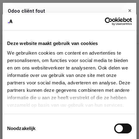
×
Odoo cliënt fout
Contact Us
Kopieer de volledige foutmelding naar het
klembord
Deze website maakt gebruik van cookies
An error occurred
We gebruiken cookies om content en advertenties te
Identificatie
personaliseren, om functies voor social media te bieden
Je dient de kopieer knop te gebruiken om de fout te melden
aan support.
onderneming
en om ons websiteverkeer te analyseren. Ook delen we
informatie over uw gebruik van onze site met onze
Please fill in your company details
partners voor social media, adverteren en analyse. Deze
Bekijk details
partners kunnen deze gegevens combineren met andere
informatie die u aan ze heeft verstrekt of die ze hebben
You can search a company in our database by name, VAT or
verzameld op basis van uw gebruik van hun services.
enterprise ID. When a company is selected it will auto-complete the
OK
form. If you don't find your company in our database, you can create
a new company record with the button below.
Toestemmingsselectie
Noodzakelijk
Company Name