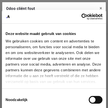
×
Odoo cliënt fout
Contact Us
Kopieer de volledige foutmelding naar het
klembord
Deze website maakt gebruik van cookies
An error occurred
We gebruiken cookies om content en advertenties te
Identificatie
personaliseren, om functies voor social media te bieden
Je dient de kopieer knop te gebruiken om de fout te melden
aan support.
onderneming
en om ons websiteverkeer te analyseren. Ook delen we
informatie over uw gebruik van onze site met onze
Please fill in your company details
partners voor social media, adverteren en analyse. Deze
Bekijk details
partners kunnen deze gegevens combineren met andere
informatie die u aan ze heeft verstrekt of die ze hebben
You can search a company in our database by name, VAT or
verzameld op basis van uw gebruik van hun services.
enterprise ID. When a company is selected it will auto-complete the
OK
form. If you don't find your company in our database, you can create
a new company record with the button below.
Toestemmingsselectie
Noodzakelijk
Company Name