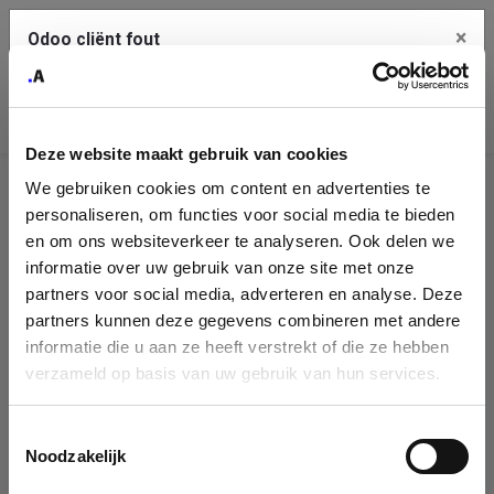
×
Odoo cliënt fout
Contact Us
Kopieer de volledige foutmelding naar het
klembord
Deze website maakt gebruik van cookies
An error occurred
We gebruiken cookies om content en advertenties te
Identificatie
personaliseren, om functies voor social media te bieden
Je dient de kopieer knop te gebruiken om de fout te melden
aan support.
onderneming
en om ons websiteverkeer te analyseren. Ook delen we
informatie over uw gebruik van onze site met onze
Please fill in your company details
partners voor social media, adverteren en analyse. Deze
Bekijk details
partners kunnen deze gegevens combineren met andere
informatie die u aan ze heeft verstrekt of die ze hebben
You can search a company in our database by name, VAT or
verzameld op basis van uw gebruik van hun services.
enterprise ID. When a company is selected it will auto-complete the
OK
form. If you don't find your company in our database, you can create
a new company record with the button below.
Toestemmingsselectie
Noodzakelijk
Company Name