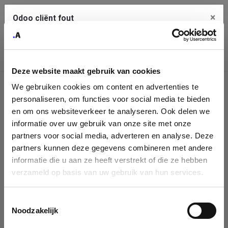
×
Odoo cliënt fout
Contact Us
Kopieer de volledige foutmelding naar het
klembord
Deze website maakt gebruik van cookies
An error occurred
We gebruiken cookies om content en advertenties te
Identificatie
personaliseren, om functies voor social media te bieden
Je dient de kopieer knop te gebruiken om de fout te melden
aan support.
onderneming
en om ons websiteverkeer te analyseren. Ook delen we
informatie over uw gebruik van onze site met onze
Please fill in your company details
partners voor social media, adverteren en analyse. Deze
Bekijk details
partners kunnen deze gegevens combineren met andere
informatie die u aan ze heeft verstrekt of die ze hebben
You can search a company in our database by name, VAT or
verzameld op basis van uw gebruik van hun services.
enterprise ID. When a company is selected it will auto-complete the
OK
form. If you don't find your company in our database, you can create
a new company record with the button below.
Toestemmingsselectie
Noodzakelijk
Company Name