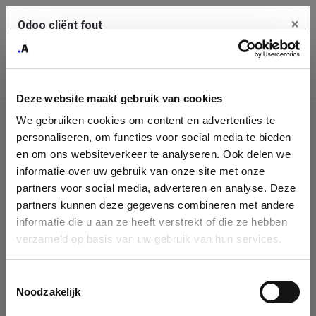
×
Odoo cliënt fout
Contact Us
Kopieer de volledige foutmelding naar het
klembord
Deze website maakt gebruik van cookies
An error occurred
We gebruiken cookies om content en advertenties te
Identificatie
personaliseren, om functies voor social media te bieden
Je dient de kopieer knop te gebruiken om de fout te melden
aan support.
onderneming
en om ons websiteverkeer te analyseren. Ook delen we
informatie over uw gebruik van onze site met onze
Please fill in your company details
partners voor social media, adverteren en analyse. Deze
Bekijk details
partners kunnen deze gegevens combineren met andere
informatie die u aan ze heeft verstrekt of die ze hebben
You can search a company in our database by name, VAT or
verzameld op basis van uw gebruik van hun services.
enterprise ID. When a company is selected it will auto-complete the
OK
form. If you don't find your company in our database, you can create
a new company record with the button below.
Toestemmingsselectie
Noodzakelijk
Company Name