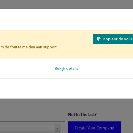
Kopieer de voll
om de fout te melden aan support.
Inschrijving
Identificatie Deelne
Bekijk details
D. When a company is selected it will auto-complete the form. If you do
Not In The List?
Create Your Company