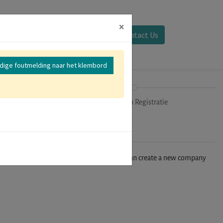
×
Aanmelden
Contact Us
edige foutmelding naar het klembord
mer
Uitchecken Registratie
n't find your company in our database, you can create a new company