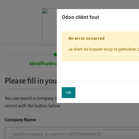
Odoo cliënt fout
An error occurred
Je dient de kopieer knop te gebruiken 
Identificatie onderneming
Please fill in your company details
OK
You can search a company in our database by name, VAT or enterprise I
record with the button below.
Company Name
Company
Search company by name or VAT/Enterprise ID
Name