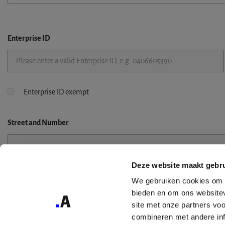
Enterprise ID
Enterprise ID exempt
Street
and Number
Deze website maakt gebru
Street 2
We gebruiken cookies om c
bieden en om ons websitev
site met onze partners vo
combineren met andere inf