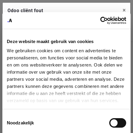
×
Odoo cliënt fout
Contact Us
Kopieer de volledige foutmelding naar het
klembord
Deze website maakt gebruik van cookies
An error occurred
We gebruiken cookies om content en advertenties te
Identificatie
personaliseren, om functies voor social media te bieden
Je dient de kopieer knop te gebruiken om de fout te melden
aan support.
onderneming
en om ons websiteverkeer te analyseren. Ook delen we
informatie over uw gebruik van onze site met onze
Please fill in your company details
partners voor social media, adverteren en analyse. Deze
Bekijk details
partners kunnen deze gegevens combineren met andere
informatie die u aan ze heeft verstrekt of die ze hebben
You can search a company in our database by name, VAT or
verzameld op basis van uw gebruik van hun services.
enterprise ID. When a company is selected it will auto-complete the
OK
form. If you don't find your company in our database, you can create
a new company record with the button below.
Toestemmingsselectie
Noodzakelijk
Company Name