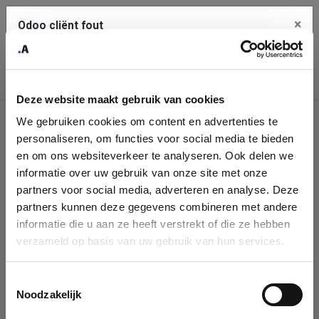
×
Odoo cliënt fout
Contact Us
Kopieer de volledige foutmelding naar het
klembord
Deze website maakt gebruik van cookies
An error occurred
We gebruiken cookies om content en advertenties te
Identificatie
personaliseren, om functies voor social media te bieden
Je dient de kopieer knop te gebruiken om de fout te melden
aan support.
onderneming
en om ons websiteverkeer te analyseren. Ook delen we
informatie over uw gebruik van onze site met onze
Please fill in your company details
partners voor social media, adverteren en analyse. Deze
Bekijk details
partners kunnen deze gegevens combineren met andere
informatie die u aan ze heeft verstrekt of die ze hebben
You can search a company in our database by name, VAT or
verzameld op basis van uw gebruik van hun services.
enterprise ID. When a company is selected it will auto-complete the
OK
form. If you don't find your company in our database, you can create
a new company record with the button below.
Toestemmingsselectie
Noodzakelijk
Company Name