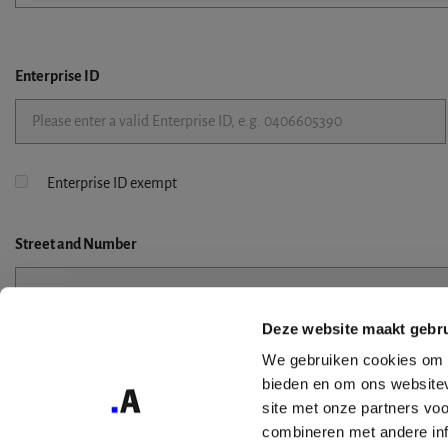
Enterprise ID
Enterprise ID exempt
Street
and Number
Deze website maakt gebru
Street 2
We gebruiken cookies om c
bieden en om ons websitev
site met onze partners vo
combineren met andere inf