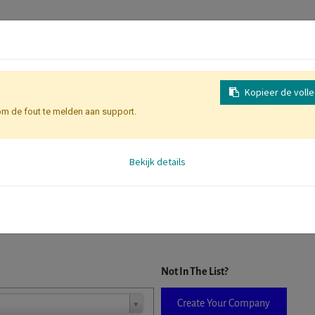
Kopieer de voll
om de fout te melden aan support.
Inschrijving
Identificatie Deelne
Bekijk details
D. When a company is selected it will auto-complete the form. If you do
Not In The List?
Create Your Company