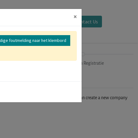
×
Aanmelden
Contact Us
edige foutmelding naar het klembord
mer
Uitchecken Registratie
n't find your company in our database, you can create a new company