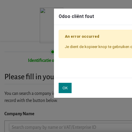
Odoo cliënt fout
An error occurred
Je dient de kopieer knop te gebruiken 
Identificatie onderneming
Please fill in your company details
OK
You can search a company in our database by name, VAT or enterprise I
record with the button below.
Company Name
Company
Search company by name or VAT/Enterprise ID
Name