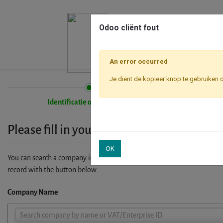
Odoo cliënt fout
An error occurred
Je dient de kopieer knop te gebruiken 
Identificatie onderneming
Please fill in your company details
OK
You can search a company in our database by name, VAT or enterprise I
record with the button below.
Company Name
Company
Search company by name or VAT/Enterprise ID
Name