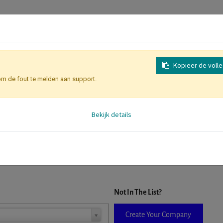
Kopieer de voll
om de fout te melden aan support.
Inschrijving
Identificatie Deelne
Bekijk details
D. When a company is selected it will auto-complete the form. If you do
Not In The List?
Create Your Company