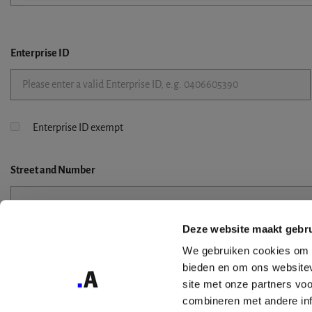
Enterprise ID
Enterprise ID exempt
Street
and Number
Deze website maakt gebru
Street 2
We gebruiken cookies om c
bieden en om ons websitev
site met onze partners vo
combineren met andere inf