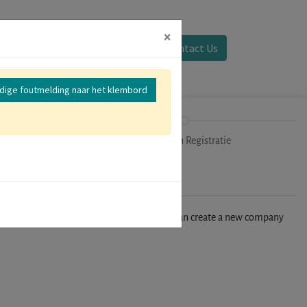
×
Aanmelden
Contact Us
edige foutmelding naar het klembord
mer
Uitchecken Registratie
n't find your company in our database, you can create a new company