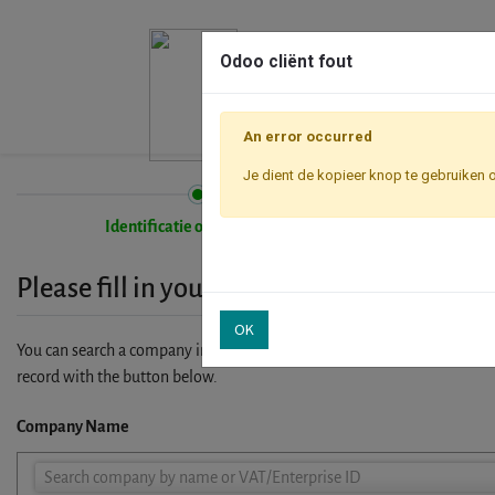
Odoo cliënt fout
An error occurred
Je dient de kopieer knop te gebruiken 
Identificatie onderneming
Please fill in your company details
OK
You can search a company in our database by name, VAT or enterprise I
record with the button below.
Company Name
Company
Search company by name or VAT/Enterprise ID
Name