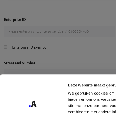
Enterprise ID
Enterprise ID exempt
Street
and Number
Deze website maakt gebru
Street 2
We gebruiken cookies om c
bieden en om ons websitev
site met onze partners vo
combineren met andere inf