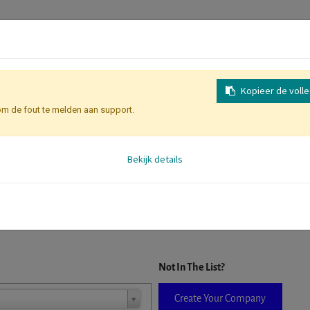
Kopieer de voll
om de fout te melden aan support.
Inschrijving
Identificatie Deelne
Bekijk details
D. When a company is selected it will auto-complete the form. If you do
Not In The List?
Create Your Company