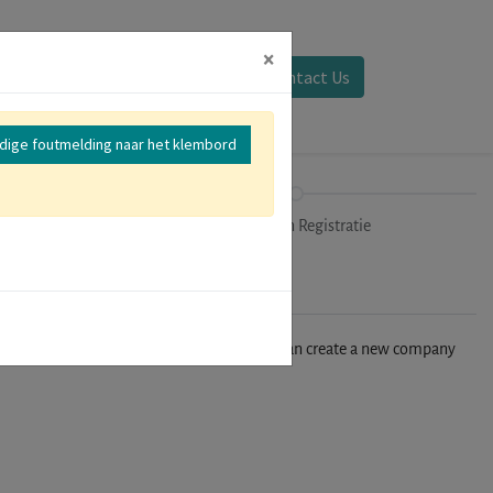
×
Aanmelden
Contact Us
edige foutmelding naar het klembord
mer
Uitchecken Registratie
n't find your company in our database, you can create a new company