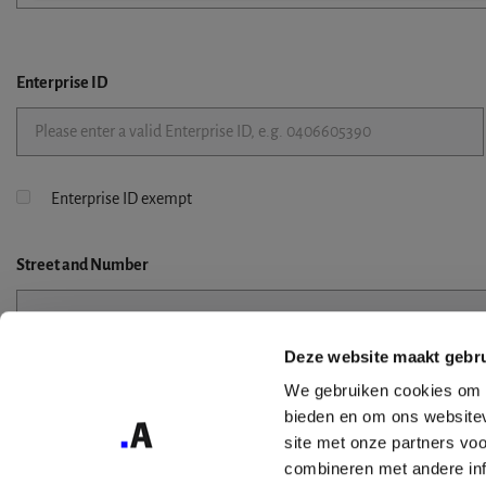
Enterprise ID
Enterprise ID exempt
Street
and Number
Deze website maakt gebru
Street 2
We gebruiken cookies om c
bieden en om ons websitev
site met onze partners vo
combineren met andere inf