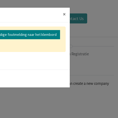
×
Aanmelden
Contact Us
edige foutmelding naar het klembord
mer
Uitchecken Registratie
n't find your company in our database, you can create a new company