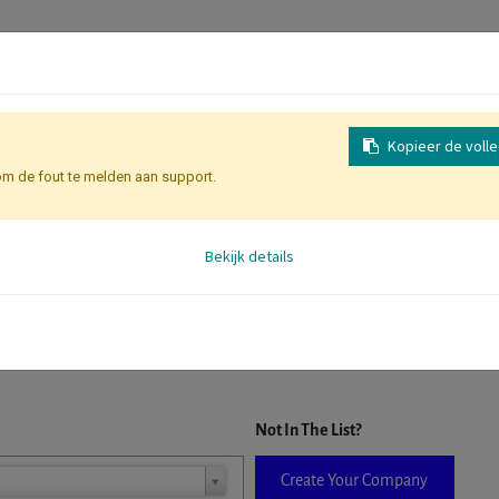
Kopieer de voll
om de fout te melden aan support.
Inschrijving
Identificatie Deelne
Bekijk details
D. When a company is selected it will auto-complete the form. If you do
Not In The List?
Create Your Company