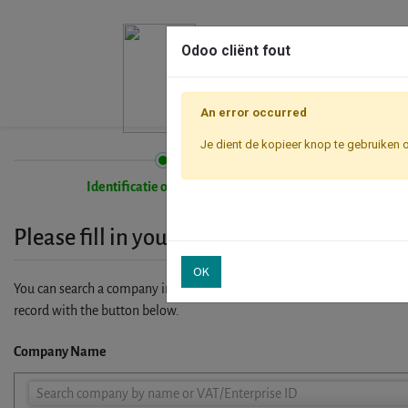
Odoo cliënt fout
An error occurred
Je dient de kopieer knop te gebruiken 
Identificatie onderneming
Please fill in your company details
OK
You can search a company in our database by name, VAT or enterprise I
record with the button below.
Company Name
Company
Search company by name or VAT/Enterprise ID
Name