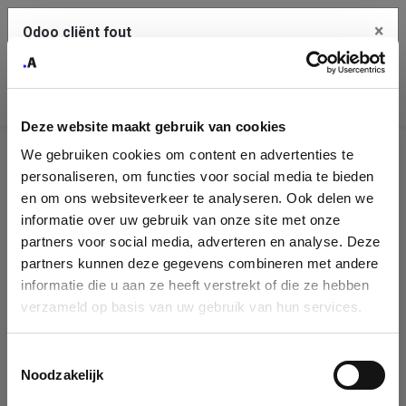
×
Odoo cliënt fout
Contact Us
Kopieer de volledige foutmelding naar het
klembord
Deze website maakt gebruik van cookies
An error occurred
We gebruiken cookies om content en advertenties te
Identificatie
personaliseren, om functies voor social media te bieden
Je dient de kopieer knop te gebruiken om de fout te melden
aan support.
onderneming
en om ons websiteverkeer te analyseren. Ook delen we
informatie over uw gebruik van onze site met onze
Please fill in your company details
partners voor social media, adverteren en analyse. Deze
Bekijk details
partners kunnen deze gegevens combineren met andere
informatie die u aan ze heeft verstrekt of die ze hebben
You can search a company in our database by name, VAT or
verzameld op basis van uw gebruik van hun services.
enterprise ID. When a company is selected it will auto-complete the
OK
form. If you don't find your company in our database, you can create
a new company record with the button below.
Toestemmingsselectie
Noodzakelijk
Company Name