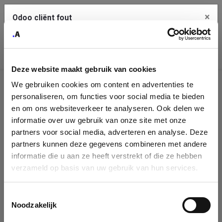
×
Odoo cliënt fout
Contact Us
Kopieer de volledige foutmelding naar het
klembord
Deze website maakt gebruik van cookies
An error occurred
We gebruiken cookies om content en advertenties te
Identificatie
personaliseren, om functies voor social media te bieden
Je dient de kopieer knop te gebruiken om de fout te melden
aan support.
onderneming
en om ons websiteverkeer te analyseren. Ook delen we
informatie over uw gebruik van onze site met onze
Please fill in your company details
partners voor social media, adverteren en analyse. Deze
Bekijk details
partners kunnen deze gegevens combineren met andere
informatie die u aan ze heeft verstrekt of die ze hebben
You can search a company in our database by name, VAT or
verzameld op basis van uw gebruik van hun services.
enterprise ID. When a company is selected it will auto-complete the
OK
form. If you don't find your company in our database, you can create
a new company record with the button below.
Toestemmingsselectie
Noodzakelijk
Company Name