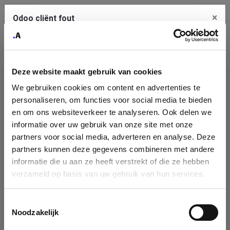
×
Odoo cliënt fout
Contact Us
Kopieer de volledige foutmelding naar het
klembord
Deze website maakt gebruik van cookies
An error occurred
We gebruiken cookies om content en advertenties te
Identificatie
personaliseren, om functies voor social media te bieden
Je dient de kopieer knop te gebruiken om de fout te melden
aan support.
onderneming
en om ons websiteverkeer te analyseren. Ook delen we
informatie over uw gebruik van onze site met onze
Please fill in your company details
partners voor social media, adverteren en analyse. Deze
Bekijk details
partners kunnen deze gegevens combineren met andere
informatie die u aan ze heeft verstrekt of die ze hebben
You can search a company in our database by name, VAT or
verzameld op basis van uw gebruik van hun services.
enterprise ID. When a company is selected it will auto-complete the
OK
form. If you don't find your company in our database, you can create
a new company record with the button below.
Toestemmingsselectie
Noodzakelijk
Company Name