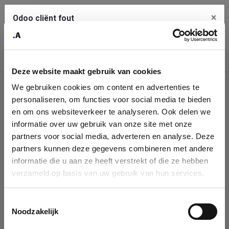
×
Odoo cliënt fout
Contact Us
Kopieer de volledige foutmelding naar het
klembord
Deze website maakt gebruik van cookies
An error occurred
We gebruiken cookies om content en advertenties te
Identificatie
personaliseren, om functies voor social media te bieden
Je dient de kopieer knop te gebruiken om de fout te melden
aan support.
onderneming
en om ons websiteverkeer te analyseren. Ook delen we
informatie over uw gebruik van onze site met onze
Please fill in your company details
partners voor social media, adverteren en analyse. Deze
Bekijk details
partners kunnen deze gegevens combineren met andere
informatie die u aan ze heeft verstrekt of die ze hebben
You can search a company in our database by name, VAT or
verzameld op basis van uw gebruik van hun services.
enterprise ID. When a company is selected it will auto-complete the
OK
form. If you don't find your company in our database, you can create
a new company record with the button below.
Toestemmingsselectie
Noodzakelijk
Company Name