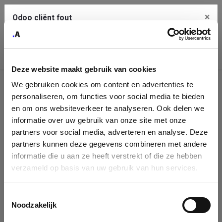
×
Odoo cliënt fout
Contact Us
Kopieer de volledige foutmelding naar het
klembord
Deze website maakt gebruik van cookies
An error occurred
We gebruiken cookies om content en advertenties te
Identificatie
personaliseren, om functies voor social media te bieden
Je dient de kopieer knop te gebruiken om de fout te melden
aan support.
onderneming
en om ons websiteverkeer te analyseren. Ook delen we
informatie over uw gebruik van onze site met onze
Please fill in your company details
partners voor social media, adverteren en analyse. Deze
Bekijk details
partners kunnen deze gegevens combineren met andere
informatie die u aan ze heeft verstrekt of die ze hebben
You can search a company in our database by name, VAT or
verzameld op basis van uw gebruik van hun services.
enterprise ID. When a company is selected it will auto-complete the
OK
form. If you don't find your company in our database, you can create
a new company record with the button below.
Toestemmingsselectie
Noodzakelijk
Company Name