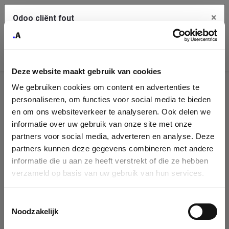
×
Odoo cliënt fout
Contact Us
Kopieer de volledige foutmelding naar het
klembord
Deze website maakt gebruik van cookies
An error occurred
We gebruiken cookies om content en advertenties te
Identificatie
personaliseren, om functies voor social media te bieden
Je dient de kopieer knop te gebruiken om de fout te melden
aan support.
onderneming
en om ons websiteverkeer te analyseren. Ook delen we
informatie over uw gebruik van onze site met onze
Please fill in your company details
partners voor social media, adverteren en analyse. Deze
Bekijk details
partners kunnen deze gegevens combineren met andere
informatie die u aan ze heeft verstrekt of die ze hebben
You can search a company in our database by name, VAT or
verzameld op basis van uw gebruik van hun services.
enterprise ID. When a company is selected it will auto-complete the
OK
form. If you don't find your company in our database, you can create
a new company record with the button below.
Toestemmingsselectie
Noodzakelijk
Company Name