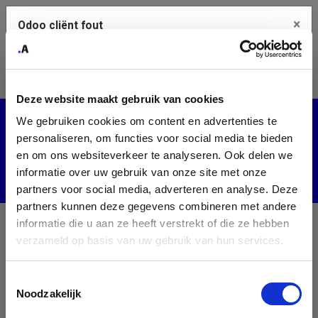
×
Odoo cliënt fout
Contact Us
Kopieer de volledige foutmelding naar het
klembord
Deze website maakt gebruik van cookies
An error occurred
We gebruiken cookies om content en advertenties te
Alle cursussen
personaliseren, om functies voor social media te bieden
Je dient de kopieer knop te gebruiken om de fout te melden
aan support.
en om ons websiteverkeer te analyseren. Ook delen we
informatie over uw gebruik van onze site met onze
partners voor social media, adverteren en analyse. Deze
Bekijk details
partners kunnen deze gegevens combineren met andere
informatie die u aan ze heeft verstrekt of die ze hebben
verzameld op basis van uw gebruik van hun services.
OK
Nog geen cursus aangemaakt.
Toestemmingsselectie
Noodzakelijk