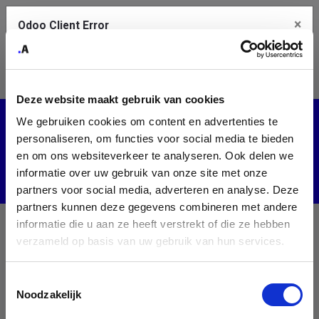
×
Odoo Client Error
Contact Us
An error
Copy the full error to clipboard
occurred
Deze website maakt gebruik van cookies
Please use the copy button to report the error to your support
We gebruiken cookies om content en advertenties te
service.
All Courses
personaliseren, om functies voor social media te bieden
en om ons websiteverkeer te analyseren. Ook delen we
informatie over uw gebruik van onze site met onze
See details
partners voor social media, adverteren en analyse. Deze
partners kunnen deze gegevens combineren met andere
informatie die u aan ze heeft verstrekt of die ze hebben
Ok
verzameld op basis van uw gebruik van hun services.
No Course created yet.
Toestemmingsselectie
Noodzakelijk